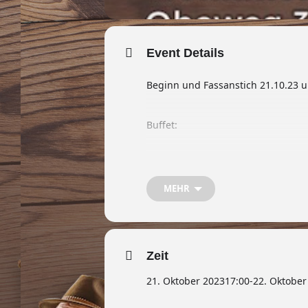
Event Details
Beginn und Fassanstich 21.10.23 
Buffet:
*Krustenbraten
MEHR
*Schinkeneisbein
*Weißwurst
Zeit
21. Oktober 2023
17:00
-
22. Oktober
*gebackener Leberkäse