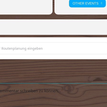
OTHER EVENTS
IES`N Oktoberfest **ausgebucht! [ytsgORxXq]
alten, werden in großer Auswahl separat angeboten.
Kommentar schreiben zu können.
Telefon: 0171-5350613