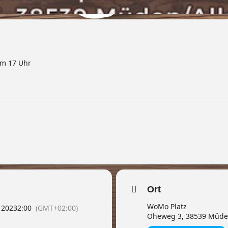
um 17 Uhr
Ort
WoMo Platz
 2023
2:00
(GMT+02:00)
Oheweg 3, 38539 Müd