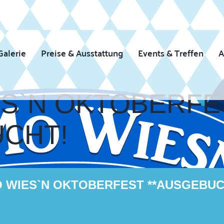
Galerie
Preise & Ausstattung
Events & Treffen
A
S`N OKTOBERFE
UCHT!
 WIES`N OKTOBERFEST **AUSGEBUC