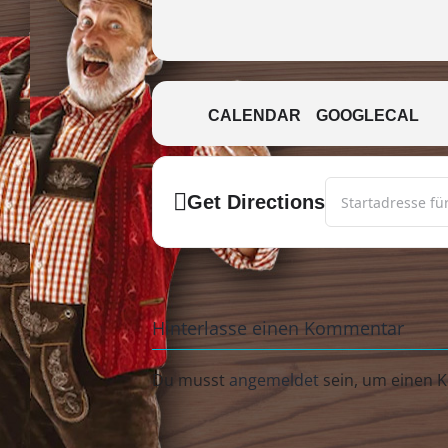
*süßer- und mittelscharfer Senf
Sauerkraut mit Bauchspeck
CALENDAR
GOOGLECAL
*warmer Speckkartoffelsalat
Address - WOMO W
*Laugenbrezeln
Get Directions
Preis pro Portion: 27,80€
incl. Eintritt
Hinterlasse einen Kommentar
Getränke sind im Preis nicht enth
Du musst
angemeldet
sein, um einen 
Anmeldung bis zum 01.10.23 über 