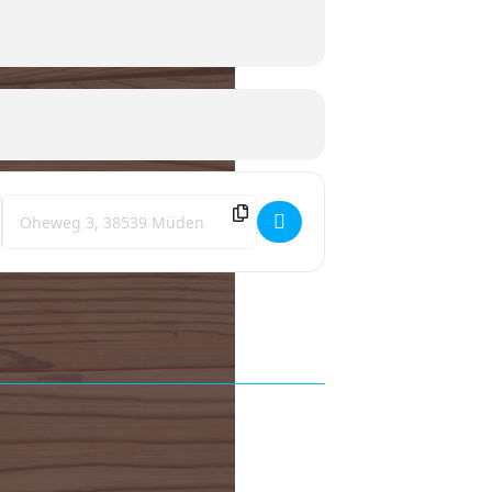
Destination Address - WOMO WIES`N Oktoberfest **ausgebucht!