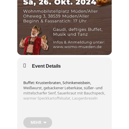
Event Details
Buffet: Krustenbraten, Schinkeneisbein,
Weißwurst, gebackener Leberkäse, süßer- und
mittelscharfer Senf, Sauerkraut mit Bauchspeck,
warmer Speckkartoffelsalat, Laugenbrezeln
Preis pro Portion 33,50€/ incl. Eintritt
MEHR