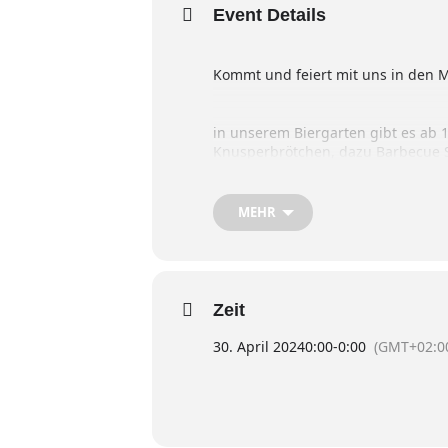
Event Details
Kommt und feiert mit uns in den M
in unserem Biergarten gibt es ab 
Knusperbrötchen, dazu Barbecue So
Hiernach folgen Musik vom Platten
MEHR
*Preis pro Person: 20 €
Zeit
*Getränke sind im Preis nicht enth
30. April 2024
0:00
-
0:00
(GMT+02:0
*Stellplatz pro Nacht: 15€
Anmeldung bis: 16.04.24