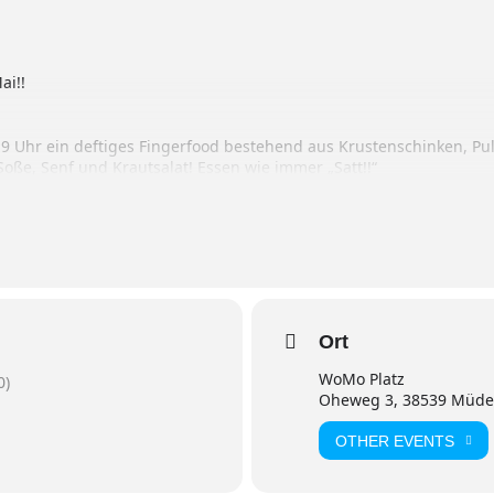
ai!!
19 Uhr ein deftiges Fingerfood bestehend aus Krustenschinken, Pu
ße, Senf und Krautsalat! Essen wie immer „Satt!!“
teller, Tanz, Spaß und GUTE LAUNE!!!!
Ort
alten
WoMo Platz
0)
Oheweg 3, 38539 Müd
OTHER EVENTS