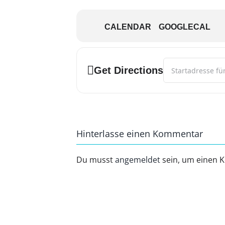
Angaben: Nennung des Namen, Ans
CALENDAR
GOOGLECAL
info@womo-mueden.de
Address - WOMO T
Get Directions
www.womo-mueden.de
Hinterlasse einen Kommentar
Du musst
angemeldet
sein, um einen 