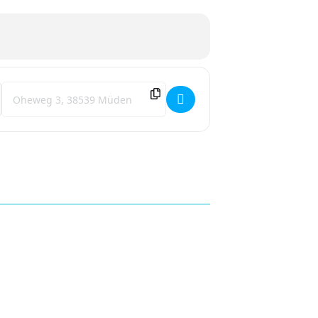
Destination Address - WOMO Ostertreffen 28.03.-01.04.24 [59qd3
 und Abreise