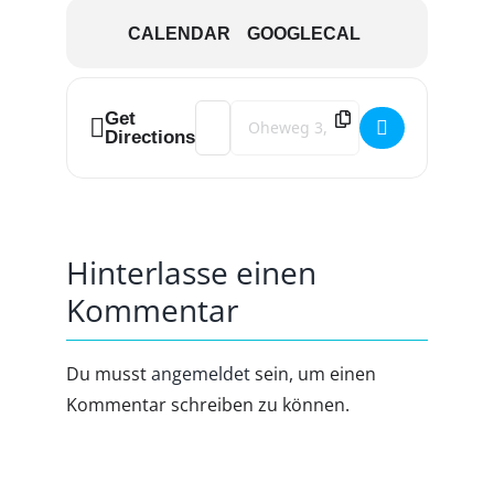
CALENDAR
GOOGLECAL
Der Stellplatz wird bei Anreise mit 15€ pro Nacht
berechnet
Address - WOMO- Adventstreffen !Ausg
Destination Address - WOMO- Adven
Get
Anmeldung bis zum 30.10.24 bitte per Mail an:
Directions
info@womo-mueden.de
Hinterlasse einen
Kommentar
Du musst
angemeldet
sein, um einen
Kommentar schreiben zu können.