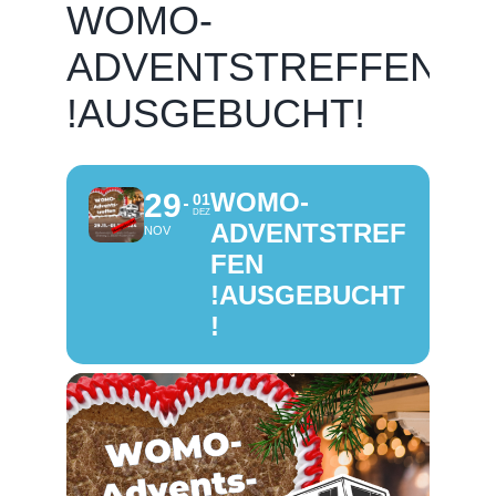
WOMO-
ADVENTSTREFFEN
!AUSGEBUCHT!
29
WOMO-
01
DEZ
ADVENTSTREF
NOV
FEN
!AUSGEBUCHT
!