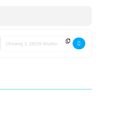
Destination Address - Tanzworkshop [E8yU7Kg4g]