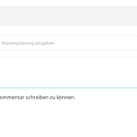
kshop [dATQTqJcl]
Kommentar schreiben zu können.