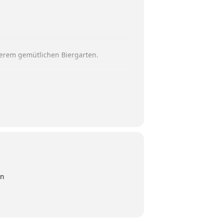
serem gemütlichen Biergarten.
ckeren Tanzabend.
en