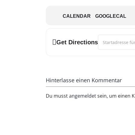
Mobil: 01715350613
info@womo-mueden.de
https://www.womo-mueden.de
CALENDAR
GOOGLECAL
Address - Tanzwor
Get Directions
Hinterlasse einen Kommentar
Du musst
angemeldet
sein, um einen 