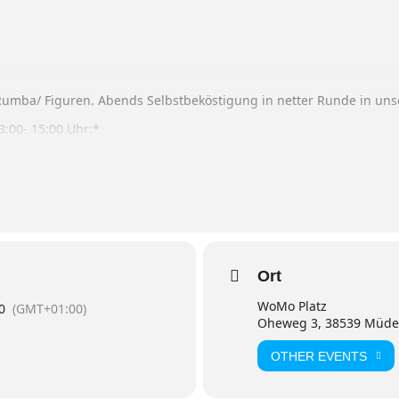
 Rumba/ Figuren. Abends Selbstbeköstigung in netter Runde in un
3:00- 15:00 Uhr:*
 Freitag & Lieblingstanz.
 in unserer Eventhalle ein leckeres Buffet* mit anschließendem lo
n.
at berechnet
Ort
halten, werden in großer Auswahl separat angeboten.
WoMo Platz
0
(GMT+01:00)
Oheweg 3, 38539 Müd
OTHER EVENTS