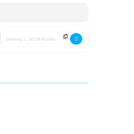
Destination Address - Kreativ auf Rädern 2026 [eD4FXmTVh]