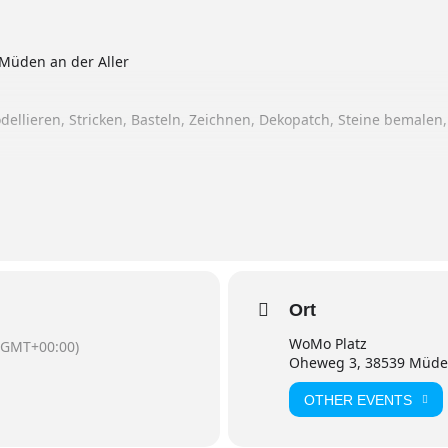
Müden an der Aller
odellieren, Stricken, Basteln, Zeichnen, Dekopatch, Steine bemalen
st einen Workshop anbieten?
 0151 18484925
ine.de
r E-Mail an:
Ort
zahl, Kennzeichen und Länge des Fahrzeuges
WoMo Platz
(GMT+00:00)
Oheweg 3, 38539 Müd
OTHER EVENTS