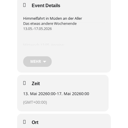
Event Details
Himmelfahrt in Müden an der Aller
Das etwas andere Wochenende
13.05.-17.05.2026
Mittwoch 13.05. Anreise:
Ab 20 Uhr ist unser gemütlicher Oldie Pub
MEHR
geöffnet und lädt zu gemeinsamen Gesprächen
und frisch gezapftem Bier ein .
Zeit
Himmelfahrt 14.05. ( Donnerstag ):
13. Mai 2026
0:00
-
17. Mai 2026
0:00
(GMT+00:00)
Ab 9 Uhr
Großes Oldimertreffen neben unseren
Ort
Stellplatz. Ein Tag zum Staunen und in