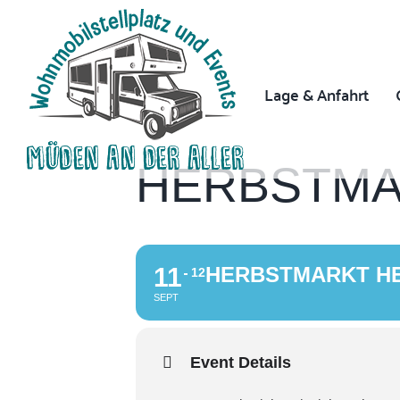
Zum
Inhalt
springen
Lage & Anfahrt
HERBSTMA
11
HERBSTMARKT H
12
SEPT
Event Details