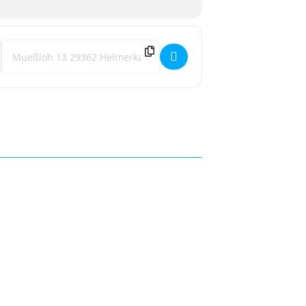
Destination Address - Herbstmarkt Helmerkamp [5V4yh3MDg]