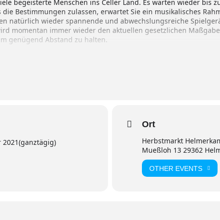
 viele begeisterte Menschen ins Celler Land. Es warten wieder bis z
s die Bestimmungen zulassen, erwartet Sie ein musikalisches R
ehen natürlich wieder spannende und abwechslungsreiche Spielge
wird momentan immer wieder den aktuellen gesetzlichen Maßgaben
 um genügend Abstand zu halten.
Ort
Herbstmarkt Helmerka
r 2021
(ganztägig)
Mueßloh 13 29362 Hel
OTHER EVENTS