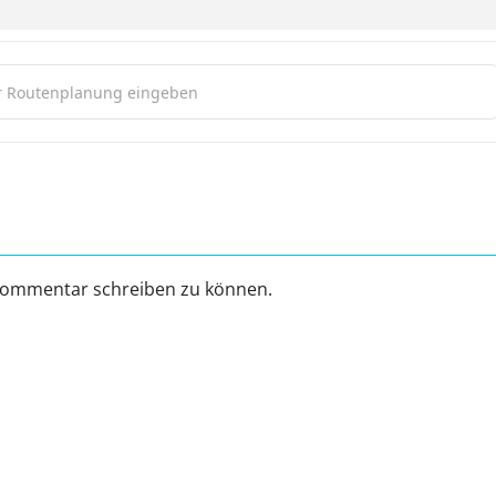
markt Helmerkamp [ktqAaqQxX]
Kommentar schreiben zu können.