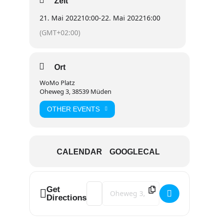
Zeit
21. Mai 2022
10:00
-
22. Mai 2022
16:00
(GMT+02:00)
Ort
WoMo Platz
Oheweg 3, 38539 Müden
OTHER EVENTS
CALENDAR
GOOGLECAL
Address - Carthago Treffen/ Firmenfeie
Destination Address - Carthago Tre
Get
Directions